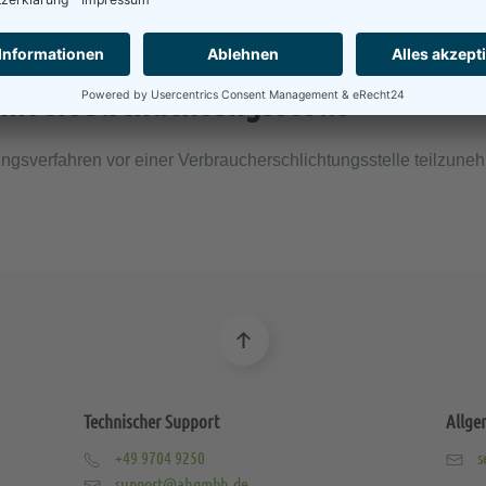
iversal­schlichtungs­stelle
legungsverfahren vor einer Verbraucherschlichtungsstelle teilzune
Technischer Support
Allge
+49 9704 9250
s
support@ahgmbh.de