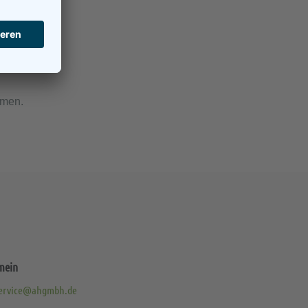
hmen.
mein
ervice@ahgmbh.de