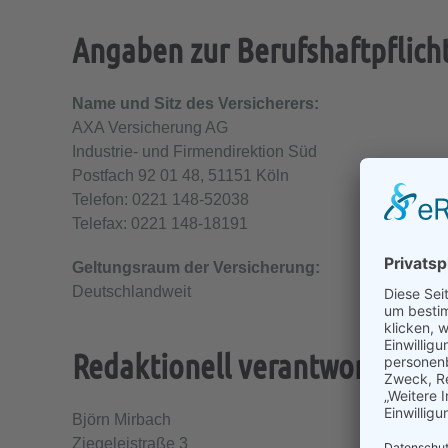
Angaben zur Berufs­haftpflich
Name und Sitz des Versicherers:
AXA Versicherung AG
Industrie- und Firmendirektion Süd
Postfach 92 01 48, 51151 Köln
Telefon: 0221 148-52038
Telefax: 0221 148-18191
Geltungsraum der Versicherung:
Deutschlandweit
Redaktionell verantwortlich
Björn Mirbach
Ziegeleistraße 3