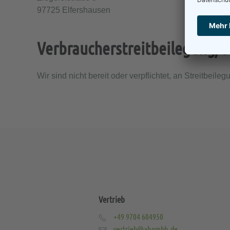
97725 Elfershausen
Verbraucher­streit­beilegung/Un
Wir sind nicht bereit oder verpflichtet, an Streitbei
Vertrieb
+49 9704 604950
vertrieb@ahgmbh.de