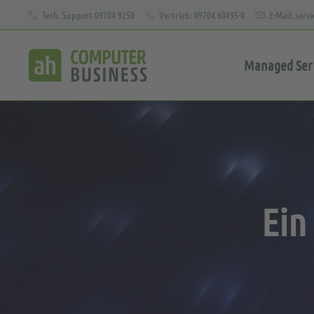
Tech. Support 09704 9250
Vertrieb: 09704 60495-0
E-Mail: ser
Zum Hauptinhalt springen
Managed Serv
Ein