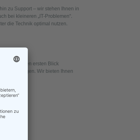
n zu Support – wir stehen Ihnen in
uch bei kleineren „IT-Problemen“.
ter die Technik optimal nutzen.
wirken auf den ersten Blick
und Schulungen. Wir bieten Ihnen