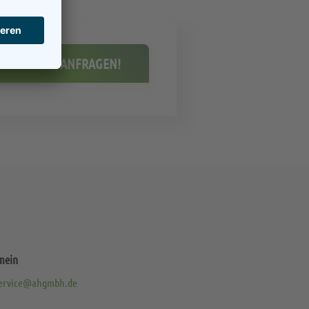
JETZT ANFRAGEN!
mein
ervice@ahgmbh.de