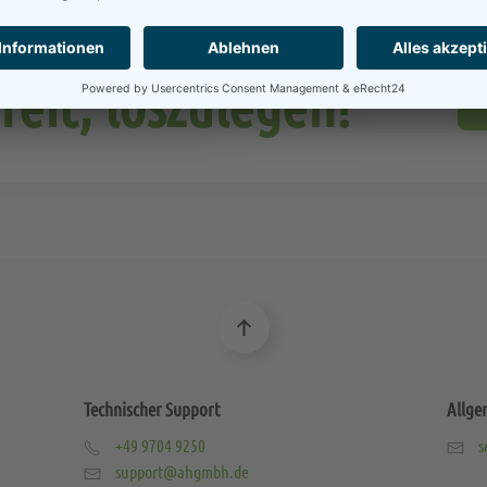
reit, loszulegen?
Technischer Support
Allge
+49 9704 9250
s
support@ahgmbh.de