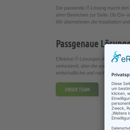
Die passende IT-Lösung macht den U
allen Bereichen zur Seite. Ob Ein- 
Wir übernehmen die Installation und 
Passgenaue Lösungen
Effektive IT-Lösungen müssen heute 
verlockend, aber die wahren Kosten
wirtschaftliche und nachhaltige Lös
UNSER TEAM