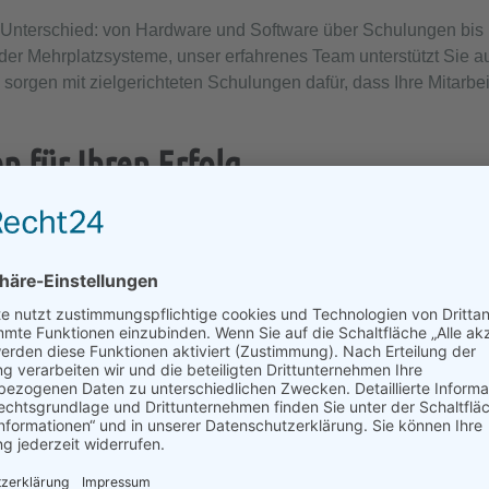
nterschied: von Hardware und Software über Schulungen bis hi
oder Mehrplatzsysteme, unser erfahrenes Team unterstützt Sie a
sorgen mit zielgerichteten Schulungen dafür, dass Ihre Mitarbei
 für Ihren Erfolg
Liquidität und Wettbewerbsfähigkeit fördern. Billige Lösungen 
 zeigen sich oft später – etwa durch aufwendige Anpassungen 
ungen, die von Anfang an in Ihre betrieblichen Abläufe passen.