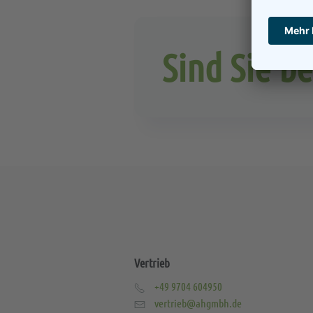
Sind Sie be
Vertrieb
+49 9704 604950
vertrieb@ahgmbh.de